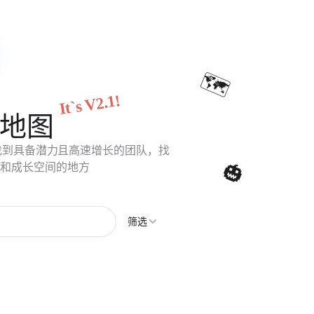
🗺️
It`s V2.1!
工地图
家找到具备潜力且高速增长的团队，找
🎃
p 和成长空间的地方
筛选