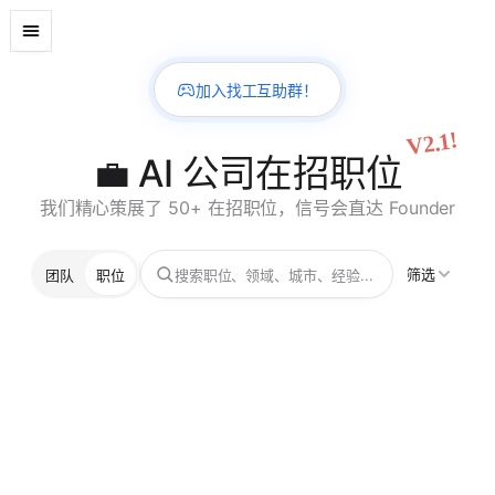
加入找工互助群！
V2.1!
💼 AI 公司在招职位
我们精心策展了 50+ 在招职位，信号会直达 Founder
筛选
团队
职位
搜索职位、领域、城市、经验...
技术员工（MTS）– Agent 智能体方向工程师
Dimensional
深圳
全职
薪资面议