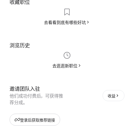
收藏职位
去看看到底有哪些好坑
浏览历史
去逛逛新职位
邀请团队入驻
他们成功付费后，可获得推
收益
荐分成。
登录后获取推荐链接