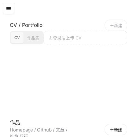
CV / Portfolio
新建
CV
登录后上传 CV
作品集
作品
Homepage / Github / 文章 /
新建
社媒都行