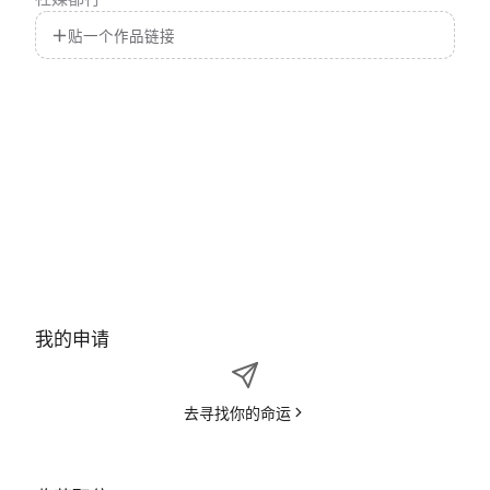
贴一个作品链接
我的申请
去寻找你的命运