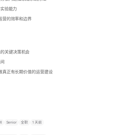
和实验能力
台运营的效率和边界
化的关键决策机会
空间
，做真正有长期价值的运营建设
州
Senior
全职
1 天前