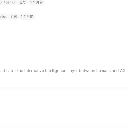
r / Senior
全职
1 个月前
nior
全职
1 个月前
SigmaZ AI Product Lab - the Interactive Intelligence Layer between humans and AGI.