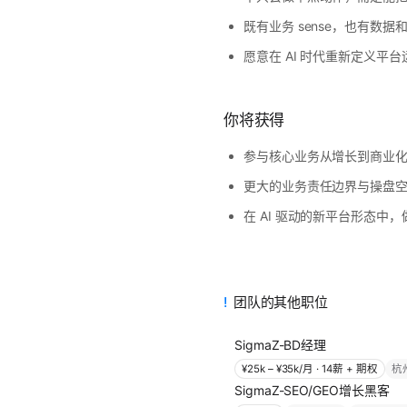
既有业务 sense，也有数据
愿意在 AI 时代重新定义平
你将获得
参与核心业务从增长到商业
更大的业务责任边界与操盘
在 AI 驱动的新平台形态中
团队的其他职位
SigmaZ-BD经理
¥25k – ¥35k/月 · 14薪 + 期权
杭
SigmaZ-SEO/GEO增长黑客