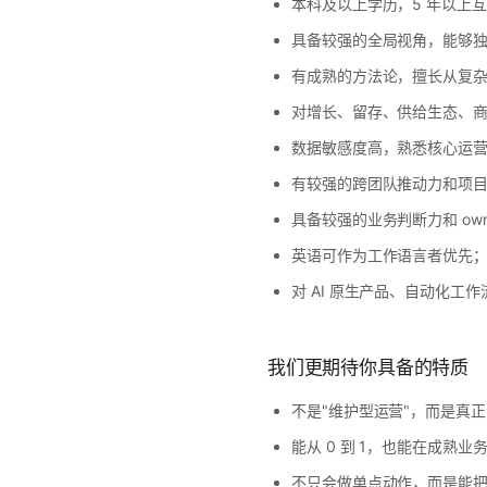
本科及以上学历，5 年以上
具备较强的全局视角，能够
有成熟的方法论，擅长从复
对增长、留存、供给生态、
数据敏感度高，熟悉核心运营分
有较强的跨团队推动力和项
具备较强的业务判断力和 ow
英语可作为工作语言者优先；
对 AI 原生产品、自动化工
我们更期待你具备的特质
不是"维护型运营"，而是真
能从 0 到 1，也能在成熟
不只会做单点动作，而是能