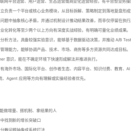
互联网平台运营、用户运营、生态运营或商业化运营经验，有平台型业务操
独立负责一个平台或核心业务模块，从目标拆解、策略制定到落地复盘形成
杂问题中抽象核心矛盾，并通过机制设计推动结果改善，而非仅停留在执行
商业化转化等至少两个以上方向有深度实战经验，有明确可量化业绩成果。
析方法，具备较强实验意识，能够基于数据驱动决策，并推动 A/B Te
目管理能力，能够协调产品、技术、市场、商务等多方资源共同达成目标。
ner 意识，能在不确定环境下快速形成解法并推进执行。
有海外市场、国际化平台、创作者生态、内容平台、知识付费、教育、AI
作流、Agent 应用等方向有理解或实操经验者优先。
正能做增量、搭机制、拿结果的人
业务中找到新的增长突破口
把分散问题抽象成系统打法