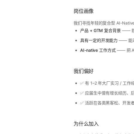
岗位画像
我们寻找年轻的复合型 AI-Nati
产品 + GTM 复合背景
—— 
具有一定的开发能力
—— 能
AI-native 工作方式
—— 把 
我们偏好
✅ 有 1–2 年大厂实习 / 工
✅ 应届生中曾有增长经历、后续转型
✅ 活跃在各类黑客松、开发
为什么加入