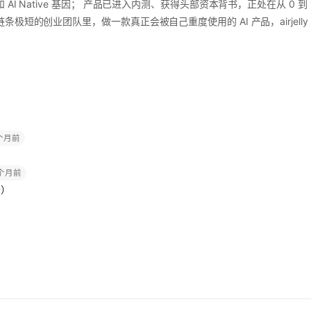
I Native 基因； 产品已进入内测、获得头部资本背书，正处在从 0 到
极短的创业团队里，做一款真正会被自己重度使用的 AI 产品，airjell
 个月前
 个月前
务）