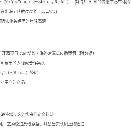
YouTube / newsletter / Reddit），对海外 AI 圈的传播节奏有体感
或在出海团队做过增长 / 运营实习
/ 国际化业务经历的年轻高潜
p 5 / 开源项目 star 增长 / 海外病毒式传播案例（附数据）
态，有可复用的人脉或合作案例
实验（A/B Test）经验
海外用户的产品
— 海外增长这条线由你定义打法
h 同处一室的极短反馈链路，想法当天就能上线验证