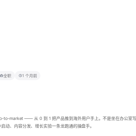
全职
1 个月前
场的 go-to-market —— 从 0 到 1 把产品推到海外用户手上。不是坐
nch、社区冷启动、内容分发、增长实验一条龙跑通的操盘手。