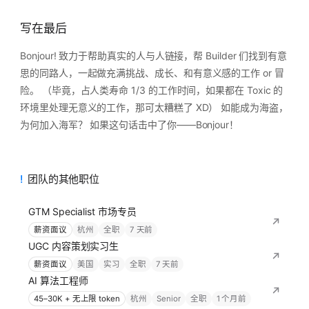
写在最后
Bonjour! 致力于帮助真实的人与人链接，帮 Builder 们找到有意
思的同路人，一起做充满挑战、成长、和有意义感的工作 or 冒
险。 （毕竟，占人类寿命 1/3 的工作时间，如果都在 Toxic 的
环境里处理无意义的工作，那可太糟糕了 XD） 如能成为海盗，
为何加入海军？ 如果这句话击中了你——Bonjour！
团队的其他职位
GTM Specialist 市场专员
薪资面议
杭州
全职
7 天前
UGC 内容策划实习生
薪资面议
美国
实习
全职
7 天前
AI 算法工程师
45–30K + 无上限 token
杭州
Senior
全职
1 个月前