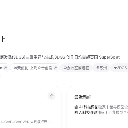
下
· 高斯泼溅(3DGS)三维重建与生成,3DGS 创作日均量超英国 SuperSplat
cn
天使轮
·
上海众合创投
办公室或远程
苏州
3DG
最近新闻
📰 AI 科技评论
独家丨世界模型企业
📰 AI科技评论
独家丨世界模型企业
ICCV/ECCV/CVPR 大规模点云 +