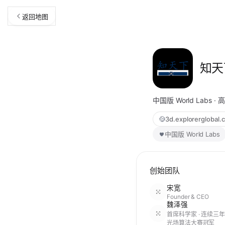
返回地图
知天
中国版 World Labs 
3d.explorerglobal.
中国版 World Labs
创始团队
宋宽
Founder & CEO
魏泽强
首席科学家 · 连续三年 
光场算法大赛冠军