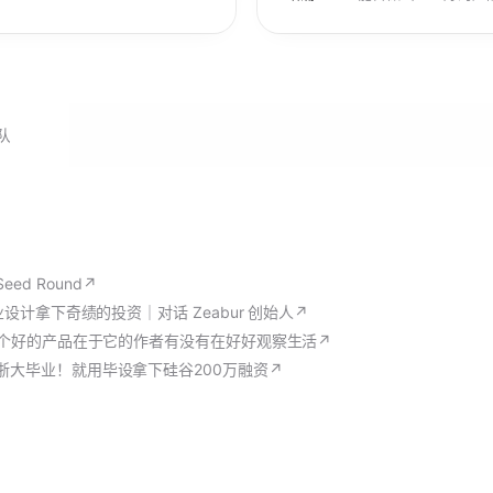
队
Seed Round
↗
毕业设计拿下奇绩的投资｜对话 Zeabur 创始人
↗
个好的产品在于它的作者有没有在好好观察生活
↗
浙大毕业！就用毕设拿下硅谷200万融资
↗