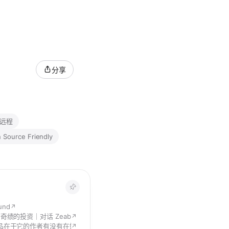
分享
远程
 Source Friendly
und
↗
奇绩的投资｜对话 Zeabur 创始人
↗
品在于它的作者有没有在好好观察生活
↗