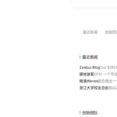
最近新闻
创始团
最近新闻
Zeabur Blog
Our $2M 
硬地骇客
EP51 一个
暗涌Waves
能否做出一
浙江大学校友总会
刚从
创始团队