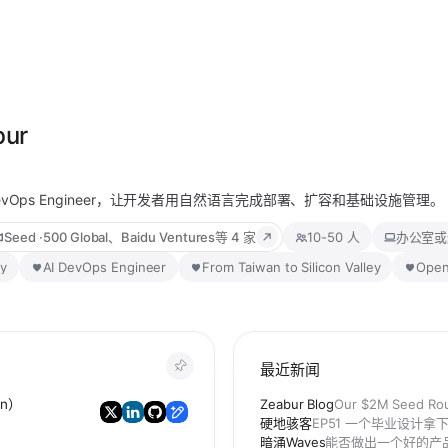
bur
I DevOps Engineer，让开发者用自然语言完成部署、扩容和基础设施管理。
Seed
·
500 Global、Baidu Ventures
等 4 家
10-50 人
办公室或
ey
AI DevOps Engineer
From Taiwan to Silicon Valley
Open
最近新闻
in）
Zeabur Blog
Our $2M Seed Ro
硬地骇客
EP51 一个毕业设计拿下
暗涌Waves
能否做出一个好的产