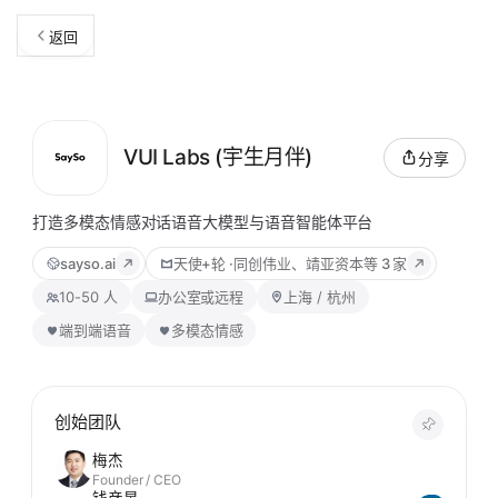
返回
VUI Labs (宇生月伴)
分享
打造多模态情感对话语音大模型与语音智能体平台
sayso.ai
天使+轮
·
同创伟业、靖亚资本
等 3 家
10-50 人
办公室或远程
上海 / 杭州
端到端语音
多模态情感
创始团队
梅杰
Founder / CEO
钱彦旻