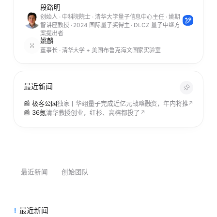
段路明
创始人 · 中科院院士 · 清华大学量子信息中心主任 · 姚期
智讲座教授 · 2024 国际量子奖得主 · DLCZ 量子中继方
案提出者
姚麟
董事长 · 清华大学 + 美国布鲁克海文国家实验室
最近新闻
📰 极客公园
独家丨华翊量子完成近亿元战略融资，年内将推破百量子
↗
📰 36氪
清华教授创业，红杉、高榕都投了
↗
最近新闻
创始团队
最近新闻