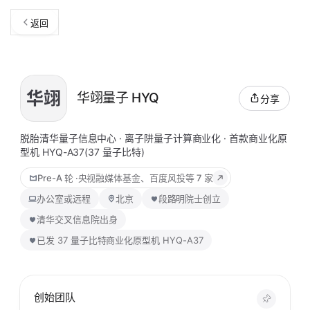
返回
华翊量子 HYQ
分享
脱胎清华量子信息中心 · 离子阱量子计算商业化 · 首款商业化原
型机 HYQ-A37(37 量子比特)
Pre-A 轮
·
央视融媒体基金、百度风投
等 7 家
办公室或远程
北京
段路明院士创立
清华交叉信息院出身
已发 37 量子比特商业化原型机 HYQ-A37
创始团队