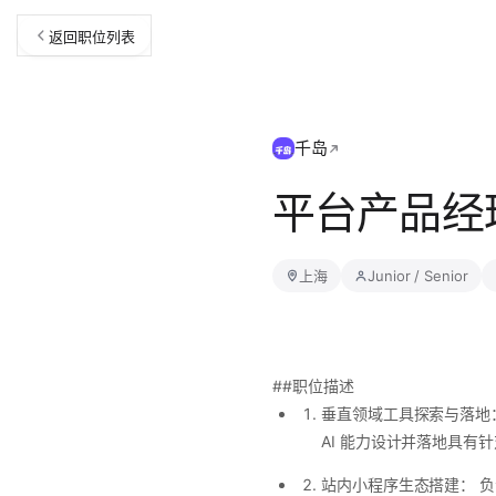
返回职位列表
千岛
平台产品经
上海
Junior / Senior
##职位描述
垂直领域工具探索与落地
AI 能力设计并落地具
站内小程序生态搭建： 