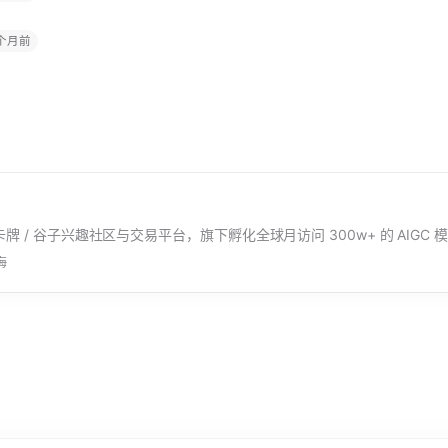
 个月前
牌 / 谷子兴趣社区与交易平台，旗下孵化全球月访问 300w+ 的 AIGC 模型平台
海