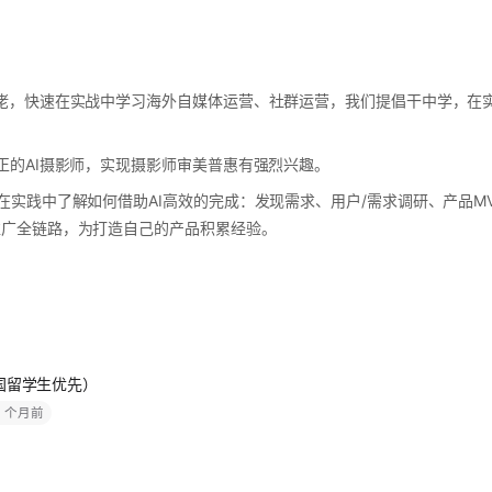
佬，快速在实战中学习海外自媒体运营、社群运营，我们提倡干中学，在
正的AI摄影师，实现摄影师审美普惠有强烈兴趣。
在实践中了解如何借助AI高效的完成：发现需求、用户/需求调研、产品MV
推广全链路，为打造自己的产品积累经验。
韩国留学生优先）
1 个月前