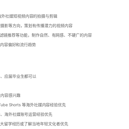
ram 等海外社媒短视频内容的拍摄与剪辑
物摄影等方向，策划有传播潜力的视频内容
图、AI滤镜推荐等功能，制作自然、有网感、不硬广的内容
的内容偏好和流行趋势
生、应届毕业生都可以
频内容感兴趣
/ YouTube Shorts 等海外社媒内容经验优先
验、海外社媒账号运营经验优先
加拿大留学经历或了解当地年轻文化者优先