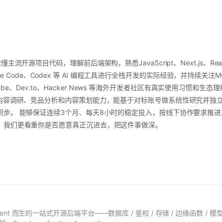
主流开源项目代码，理解前后端架构，熟悉JavaScript、Next.js、Re
aude Code、Codex 等 AI 编程工具进行全栈开发的实际经验，并持续关注MCP、A
YouTube、Dev.to、Hacker News 等海外开发者社区有真实使用习惯和生态理
备内容调研、竞品分析和内容策划能力，能基于对标账号做系统性研究并独立
。 能够保证连续3个月、每天8小时的稳定投入，按线下协作要求推进工作。 
，我们更看重你是否愿意真正沉进去，把这件事做深。
g Agent 而生的一站式开源后端平台——数据库 / 鉴权 / 存储 / 边缘函数 / 